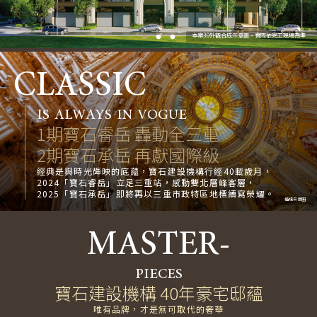
本案3D外觀合成示意圖，實際依完工現場為準
CLASSIC
IS ALWAYS IN VOGUE
1期寶石睿岳 轟動全三重
2期寶石承岳 再獻國際級
經典是與時光輝映的底蘊，寶石建設機構行經40載歲月，
2024「寶石睿岳」立足三重站，感動雙北層峰客層，
2025「寶石承岳」即將再以三重市政特區地標續寫榮耀。
情境示意圖
MASTER-
PIECES
寶石建設機構 40年豪宅邸蘊
唯有品牌，才是無可取代的奢華