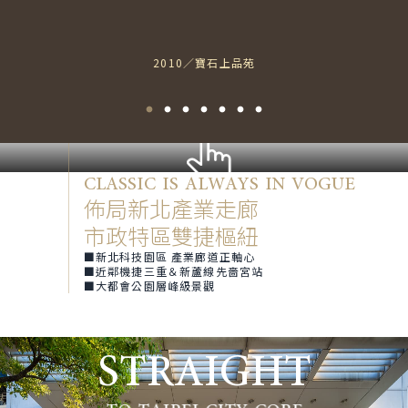
2010／寶石上品苑
周遭環境道路地形、3D輔以電腦合成示意
CLASSIC IS ALWAYS IN VOGUE
佈局新北產業走廊
市政特區雙捷樞紐
■新北科技園區 產業廊道正軸心
■近鄰機捷三重＆新蘆線先嗇宮站
■大都會公園層峰級景觀
STRAIGHT